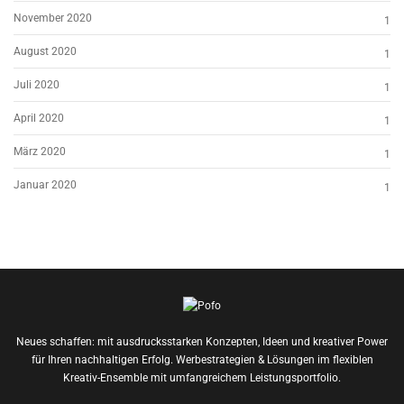
November 2020
1
August 2020
1
Juli 2020
1
April 2020
1
März 2020
1
Januar 2020
1
Neues schaffen: mit ausdrucksstarken Konzepten, Ideen und kreativer Power
für Ihren nachhaltigen Erfolg. Werbestrategien & Lösungen im flexiblen
Kreativ-Ensemble mit umfangreichem Leistungsportfolio.