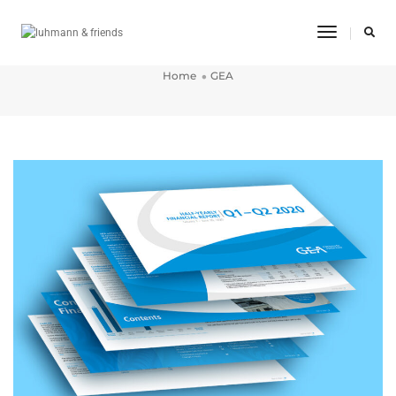
Toggle
GEA
Navigatio
Home
GEA