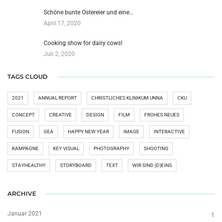
Schöne bunte Ostereier und eine…
April 17, 2020
Cooking show for dairy cows!
Juli 2, 2020
TAGS CLOUD
2021
ANNUAL REPORT
CHRISTLICHES KLINIKUM UNNA
CKU
CONCEPT
CREATIVE
DESIGN
FILM
FROHES NEUES
FUSION
GEA
HAPPY NEW YEAR
IMAGE
INTERACTIVE
KAMPAGNE
KEY VISUAL
PHOTOGRAPHY
SHOOTING
STAYHEALTHY
STORYBOARD
TEXT
WIR SIND (D)EINS
ARCHIVE
Januar 2021
1