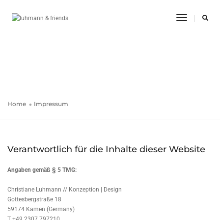
Toggle
Impressum
Navigatio
luhmann & friends
Home
Impressum
Verantwortlich für die Inhalte dieser Website
Angaben gemäß § 5 TMG:
Christiane Luhmann // Konzeption | Design
Gottesbergstraße 18
59174 Kamen (Germany)
T +49.2307.797210