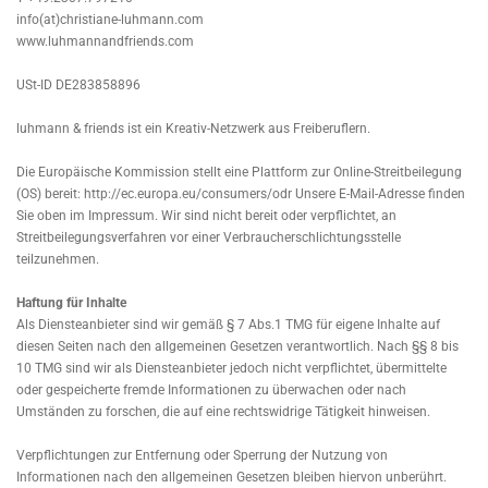
info(at)christiane-luhmann.com
www.luhmannandfriends.com
USt-ID DE283858896
luhmann & friends ist ein Kreativ-Netzwerk aus Freiberuflern.
Die Europäische Kommission stellt eine Plattform zur Online-Streitbeilegung
(OS) bereit: http://ec.europa.eu/consumers/odr Unsere E-Mail-Adresse finden
Sie oben im Impressum. Wir sind nicht bereit oder verpflichtet, an
Streitbeilegungsverfahren vor einer Verbraucherschlichtungsstelle
teilzunehmen.
Haftung für Inhalte
Als Diensteanbieter sind wir gemäß § 7 Abs.1 TMG für eigene Inhalte auf
diesen Seiten nach den allgemeinen Gesetzen verantwortlich. Nach §§ 8 bis
10 TMG sind wir als Diensteanbieter jedoch nicht verpflichtet, übermittelte
oder gespeicherte fremde Informationen zu überwachen oder nach
Umständen zu forschen, die auf eine rechtswidrige Tätigkeit hinweisen.
Verpflichtungen zur Entfernung oder Sperrung der Nutzung von
Informationen nach den allgemeinen Gesetzen bleiben hiervon unberührt.