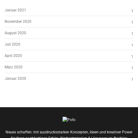
Januar 2021
1
November 2020
1
August 2020
1
Juli 2020
1
April 2020
1
März 2020
1
Januar 2020
1
Neues schaffen: mit ausdrucksstarken Konzepten, Ideen und kreativer Power