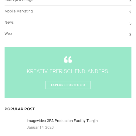
Konzept & Design
5
Mobile Marketing
2
News
5
Web
3
KREATIV. ERFRISCHEND. ANDERS.
EXPLORE PORTFOLIO
POPULAR POST
Imagevideo GEA Production Facility Tianjin
Januar 14, 2020