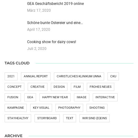
GEA Geschäftsbericht 2019 online
März 17, 2020
Schöne bunte Ostereier und eine…
April 17, 2020
Cooking show for dairy cows!
Juli 2, 2020
TAGS CLOUD
2021
ANNUAL REPORT
CHRISTLICHES KLINIKUM UNNA
CKU
CONCEPT
CREATIVE
DESIGN
FILM
FROHES NEUES
FUSION
GEA
HAPPY NEW YEAR
IMAGE
INTERACTIVE
KAMPAGNE
KEY VISUAL
PHOTOGRAPHY
SHOOTING
STAYHEALTHY
STORYBOARD
TEXT
WIR SIND (D)EINS
ARCHIVE