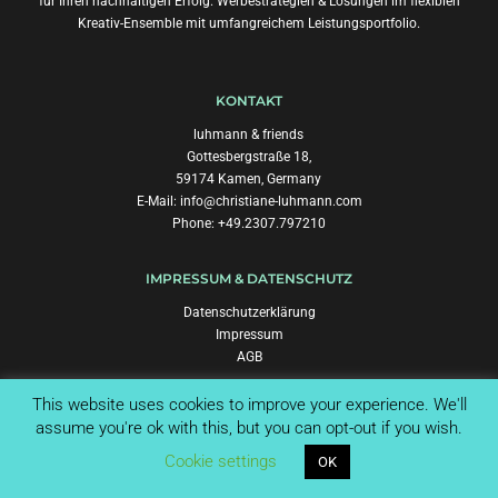
für Ihren nachhaltigen Erfolg. Werbestrategien & Lösungen im flexiblen
Kreativ-Ensemble mit umfangreichem Leistungsportfolio.
KONTAKT
luhmann & friends
Gottesbergstraße 18,
59174 Kamen, Germany
E-Mail:
info@christiane-luhmann.com
Phone: +49.2307.797210
IMPRESSUM & DATENSCHUTZ
Datenschutzerklärung
Impressum
AGB
This website uses cookies to improve your experience. We'll
SOCIAL NETWORKS
assume you're ok with this, but you can opt-out if you wish.
Cookie settings
OK