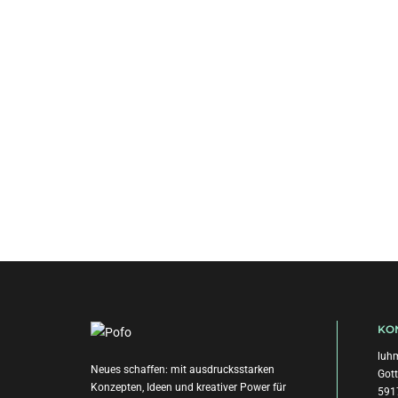
KO
luhm
Neues schaffen: mit ausdrucksstarken
Gott
Konzepten, Ideen und kreativer Power für
591