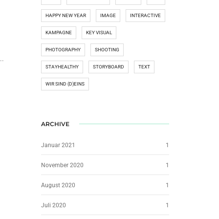
HAPPY NEW YEAR
IMAGE
INTERACTIVE
KAMPAGNE
KEY VISUAL
PHOTOGRAPHY
SHOOTING
..
STAYHEALTHY
STORYBOARD
TEXT
WIR SIND (D)EINS
ARCHIVE
Januar 2021
1
November 2020
1
August 2020
1
Juli 2020
1