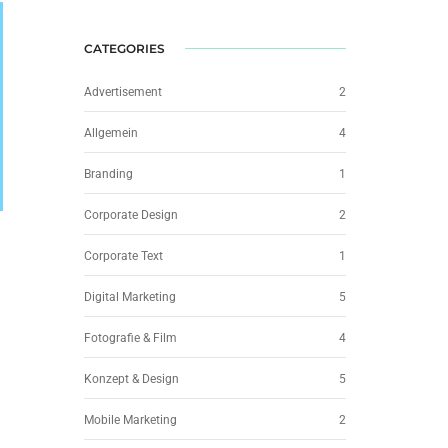
CATEGORIES
Advertisement
2
Allgemein
4
Branding
1
Corporate Design
2
Corporate Text
1
Digital Marketing
5
Fotografie & Film
4
Konzept & Design
5
Mobile Marketing
2