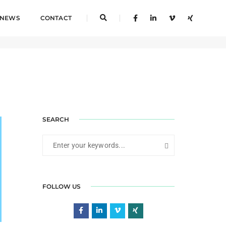
NEWS
CONTACT
ital Marketing
,
Fotografie & Film
,
Konzept & Design
,
News
SEARCH
FOLLOW US