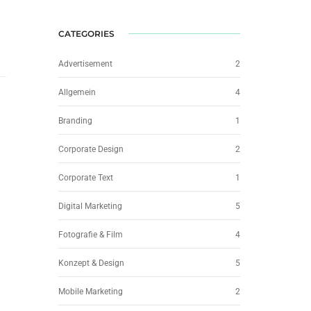
CATEGORIES
Advertisement
2
Allgemein
4
Branding
1
Corporate Design
2
Corporate Text
1
Digital Marketing
5
Fotografie & Film
4
Konzept & Design
5
Mobile Marketing
2