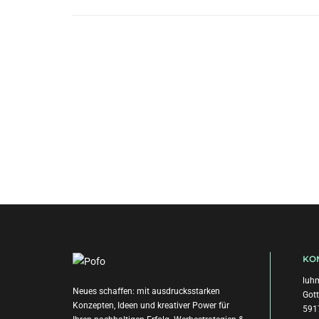
KO
luhm
Neues schaffen: mit ausdrucksstarken
Gott
Konzepten, Ideen und kreativer Power für
591