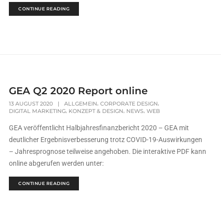
CONTINUE READING
GEA Q2 2020 Report online
,
,
13 AUGUST 2020
|
ALLGEMEIN
CORPORATE DESIGN
,
,
,
DIGITAL MARKETING
KONZEPT & DESIGN
NEWS
WEB
GEA veröffentlicht Halbjahresfinanzbericht 2020 – GEA mit
deutlicher Ergebnisverbesserung trotz COVID-19-Auswirkungen
– Jahresprognose teilweise angehoben. Die interaktive PDF kann
online abgerufen werden unter:
CONTINUE READING