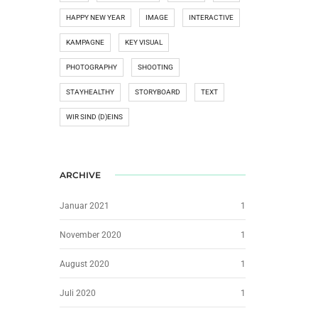
HAPPY NEW YEAR
IMAGE
INTERACTIVE
KAMPAGNE
KEY VISUAL
PHOTOGRAPHY
SHOOTING
STAYHEALTHY
STORYBOARD
TEXT
WIR SIND (D)EINS
ARCHIVE
Januar 2021
1
November 2020
1
August 2020
1
Juli 2020
1