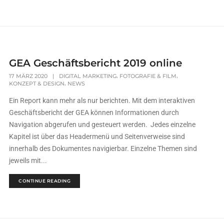
GEA Geschäftsbericht 2019 online
,
,
17 MÄRZ 2020
|
DIGITAL MARKETING
FOTOGRAFIE & FILM
,
KONZEPT & DESIGN
NEWS
Ein Report kann mehr als nur berichten. Mit dem interaktiven
Geschäftsbericht der GEA können Informationen durch
Navigation abgerufen und gesteuert werden. Jedes einzelne
Kapitel ist über das Headermenü und Seitenverweise sind
innerhalb des Dokumentes navigierbar. Einzelne Themen sind
jeweils mit...
CONTINUE READING