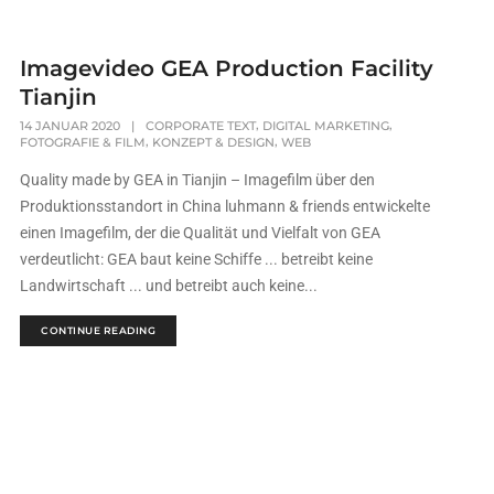
Imagevideo GEA Production Facility
Tianjin
,
,
14 JANUAR 2020
|
CORPORATE TEXT
DIGITAL MARKETING
,
,
FOTOGRAFIE & FILM
KONZEPT & DESIGN
WEB
Quality made by GEA in Tianjin – Imagefilm über den
Produktionsstandort in China luhmann & friends entwickelte
einen Imagefilm, der die Qualität und Vielfalt von GEA
verdeutlicht: GEA baut keine Schiffe ... betreibt keine
Landwirtschaft ... und betreibt auch keine...
CONTINUE READING