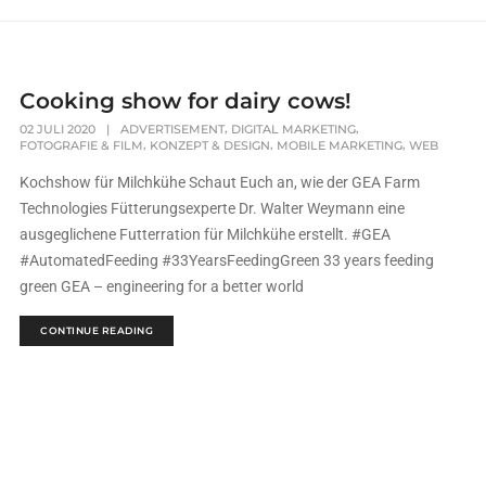
Cooking show for dairy cows!
,
,
02 JULI 2020
|
ADVERTISEMENT
DIGITAL MARKETING
,
,
,
FOTOGRAFIE & FILM
KONZEPT & DESIGN
MOBILE MARKETING
WEB
Kochshow für Milchkühe Schaut Euch an, wie der GEA Farm
Technologies Fütterungsexperte Dr. Walter Weymann eine
ausgeglichene Futterration für Milchkühe erstellt. #GEA
#AutomatedFeeding #33YearsFeedingGreen 33 years feeding
green GEA – engineering for a better world
CONTINUE READING