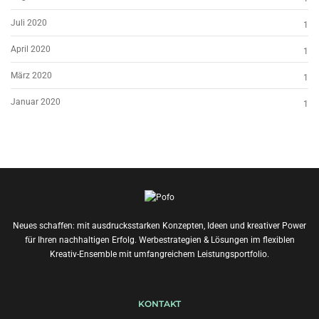
Juli 2020
1
April 2020
1
März 2020
1
Januar 2020
1
Neues schaffen: mit ausdrucksstarken Konzepten, Ideen und kreativer Power
für Ihren nachhaltigen Erfolg. Werbestrategien & Lösungen im flexiblen
Kreativ-Ensemble mit umfangreichem Leistungsportfolio.
KONTAKT