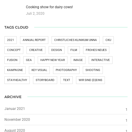
Cooking show for dairy cows!
Juli 2, 2020
TAGS CLOUD
2021
ANNUAL REPORT
CHRISTLICHES KLINIKUM UNNA
CKU
CONCEPT
CREATIVE
DESIGN
FILM
FROHES NEUES
FUSION
GEA
HAPPY NEW YEAR
IMAGE
INTERACTIVE
KAMPAGNE
KEY VISUAL
PHOTOGRAPHY
SHOOTING
STAYHEALTHY
STORYBOARD
TEXT
WIR SIND (D)EINS
ARCHIVE
Januar 2021
1
November 2020
1
August 2020
1