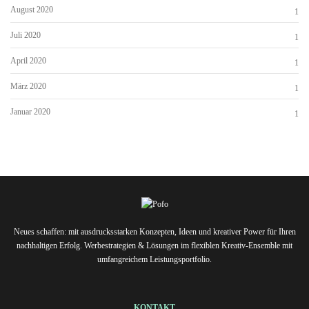
August 2020
1
Juli 2020
1
April 2020
1
März 2020
1
Januar 2020
1
Neues schaffen: mit ausdrucksstarken Konzepten, Ideen und kreativer Power für Ihren
nachhaltigen Erfolg. Werbestrategien & Lösungen im flexiblen Kreativ-Ensemble mit
umfangreichem Leistungsportfolio.
KONTAKT