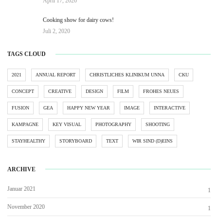
April 17, 2020
Cooking show for dairy cows!
Juli 2, 2020
TAGS CLOUD
2021
ANNUAL REPORT
CHRISTLICHES KLINIKUM UNNA
CKU
CONCEPT
CREATIVE
DESIGN
FILM
FROHES NEUES
FUSION
GEA
HAPPY NEW YEAR
IMAGE
INTERACTIVE
KAMPAGNE
KEY VISUAL
PHOTOGRAPHY
SHOOTING
STAYHEALTHY
STORYBOARD
TEXT
WIR SIND (D)EINS
ARCHIVE
Januar 2021
1
November 2020
1