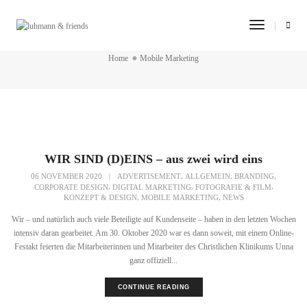
Toggle
Mobile Marketing
Navigatio
Home
Mobile Marketing
WIR SIND (D)EINS – aus zwei wird eins
,
,
,
06 NOVEMBER 2020
|
ADVERTISEMENT
ALLGEMEIN
BRANDING
,
,
,
CORPORATE DESIGN
DIGITAL MARKETING
FOTOGRAFIE & FILM
,
,
KONZEPT & DESIGN
MOBILE MARKETING
NEWS
Wir – und natürlich auch viele Beteiligte auf Kundenseite – haben in den letzten Wochen
intensiv daran gearbeitet. Am 30. Oktober 2020 war es dann soweit, mit einem Online-
Festakt feierten die Mitarbeiterinnen und Mitarbeiter des Christlichen Klinikums Unna
ganz offiziell...
CONTINUE READING