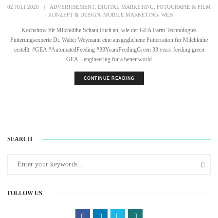
,
,
02 JULI 2020
|
ADVERTISEMENT
DIGITAL MARKETING
FOTOGRAFIE & FILM
,
,
,
KONZEPT & DESIGN
MOBILE MARKETING
WEB
Kochshow für Milchkühe Schaut Euch an, wie der GEA Farm Technologies
Fütterungsexperte Dr. Walter Weymann eine ausgeglichene Futterration für Milchkühe
erstellt. #GEA #AutomatedFeeding #33YearsFeedingGreen 33 years feeding green
GEA – engineering for a better world
CONTINUE READING
SEARCH
FOLLOW US