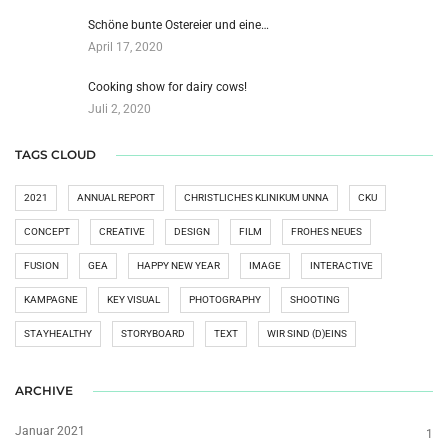
Schöne bunte Ostereier und eine…
April 17, 2020
Cooking show for dairy cows!
Juli 2, 2020
TAGS CLOUD
2021
ANNUAL REPORT
CHRISTLICHES KLINIKUM UNNA
CKU
CONCEPT
CREATIVE
DESIGN
FILM
FROHES NEUES
FUSION
GEA
HAPPY NEW YEAR
IMAGE
INTERACTIVE
KAMPAGNE
KEY VISUAL
PHOTOGRAPHY
SHOOTING
STAYHEALTHY
STORYBOARD
TEXT
WIR SIND (D)EINS
ARCHIVE
Januar 2021
1