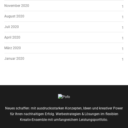
November 2020
1
August 2020
1
Juli 2020
1
April 2020
1
März 2020
1
Januar 2020
1
Neues schaffen: mit ausdrucksstarken Konzepten, Ideen und kreativer Power
für Ihren nachhaltigen Erfolg. Werbestrategien & Lösungen im flexiblen
Kreativ-Ensemble mit umfangreichem Leistungsportfolio.