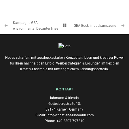
Kampagne GEA
GEA Bock Imagekampagne
environmental Decanter lines
Neues schaffen: mit ausdrucksstarken Konzepten, Ideen und kreativer Power
für Ihren nachhaltigen Erfolg. Werbestrategien & Lösungen im flexiblen
Kreativ-Ensemble mit umfangreichem Leistungsportfolio.
KONTAKT
luhmann & friends
Gottesbergstraße 18,
59174 Kamen, Germany
E-Mail:
info@christiane-luhmann.com
Phone: +49.2307.797210